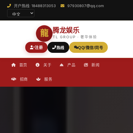
开户热线: 18488313053
97930807@qq.com
腾龙娱乐
龍
TL GROUP · 奢华体验
注册
热线
QQ/微信/同号
首页
关于
产品
新闻
招商
服务